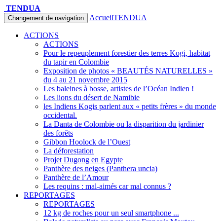
TENDUA
Accueil
TENDUA
Changement de navigation
ACTIONS
ACTIONS
Pour le repeuplement forestier des terres Kogi, habitat
du tapir en Colombie
Exposition de photos « BEAUTÉS NATURELLES »
du 4 au 21 novembre 2015
Les baleines à bosse, artistes de l’Océan Indien !
Les lions du désert de Namibie
les Indiens Kogis parlent aux « petits frères » du monde
occidental.
La Danta de Colombie ou la disparition du jardinier
des forêts
Gibbon Hoolock de l’Ouest
La déforestation
Projet Dugong en Egypte
Panthère des neiges (Panthera uncia)
Panthère de l’Amour
Les requins : mal-aimés car mal connus ?
REPORTAGES
REPORTAGES
12 kg de roches pour un seul smartphone ...