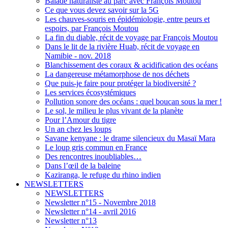
Balade naturaliste au parc avec François Moutou
Ce que vous devez savoir sur la 5G
Les chauves-souris en épidémiologie, entre peurs et
espoirs, par François Moutou
La fin du diable, récit de voyage par François Moutou
Dans le lit de la rivière Huab, récit de voyage en
Namibie - nov. 2018
Blanchissement des coraux & acidification des océans
La dangereuse métamorphose de nos déchets
Que puis-je faire pour protéger la biodiversité ?
Les services écosystémiques
Pollution sonore des océans : quel boucan sous la mer !
Le sol, le milieu le plus vivant de la planète
Pour l’Amour du tigre
Un an chez les loups
Savane kenyane : le drame silencieux du Masaï Mara
Le loup gris commun en France
Des rencontres inoubliables…
Dans l’œil de la baleine
Kaziranga, le refuge du rhino indien
NEWSLETTERS
NEWSLETTERS
Newsletter n°15 - Novembre 2018
Newsletter n°14 - avril 2016
Newsletter n°13