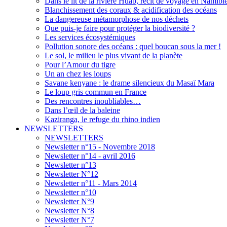
Dans le lit de la rivière Huab, récit de voyage en Namibi
Blanchissement des coraux & acidification des océans
La dangereuse métamorphose de nos déchets
Que puis-je faire pour protéger la biodiversité ?
Les services écosystémiques
Pollution sonore des océans : quel boucan sous la mer !
Le sol, le milieu le plus vivant de la planète
Pour l’Amour du tigre
Un an chez les loups
Savane kenyane : le drame silencieux du Masaï Mara
Le loup gris commun en France
Des rencontres inoubliables…
Dans l’œil de la baleine
Kaziranga, le refuge du rhino indien
NEWSLETTERS
NEWSLETTERS
Newsletter n°15 - Novembre 2018
Newsletter n°14 - avril 2016
Newsletter n°13
Newsletter N°12
Newsletter n°11 - Mars 2014
Newsletter n°10
Newsletter N°9
Newsletter N°8
Newsletter N°7