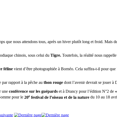
que nous attendons tous, après un hiver plutôt long et froid. Mais de n
zodiaque chinois, sous celui du
Tigre.
Toutefois, la réalité nous rappell
e féline
vient d’être photographiée à Bornéo. Cela suffira-t-il pour que 
e par rapport à la pêche au
thon rouge
dont l’avenir devrait se jouer à
ur une
conférence sur les guépards
et à Drancy pour l’édition N°2 de
«
e
e Somme pour le
20
festival de l’oiseau et de la nature
du 10 au 18 avri