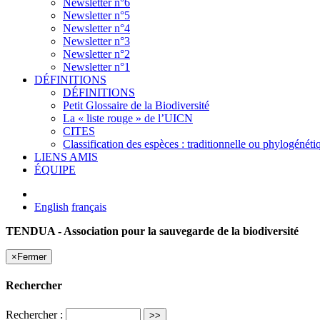
Newsletter n°6
Newsletter n°5
Newsletter n°4
Newsletter n°3
Newsletter n°2
Newsletter n°1
DÉFINITIONS
DÉFINITIONS
Petit Glossaire de la Biodiversité
La « liste rouge » de l’UICN
CITES
Classification des espèces : traditionnelle ou phylogénéti
LIENS AMIS
ÉQUIPE
English
français
TENDUA - Association pour la sauvegarde de la biodiversité
×
Fermer
Rechercher
Rechercher :