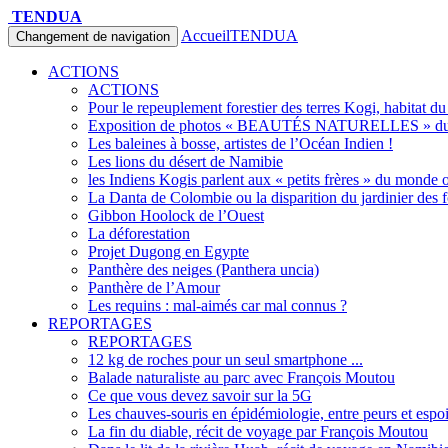
TENDUA
Accueil
TENDUA
Changement de navigation
ACTIONS
ACTIONS
Pour le repeuplement forestier des terres Kogi, habitat d
Exposition de photos « BEAUTÉS NATURELLES » du 
Les baleines à bosse, artistes de l’Océan Indien !
Les lions du désert de Namibie
les Indiens Kogis parlent aux « petits frères » du monde o
La Danta de Colombie ou la disparition du jardinier des f
Gibbon Hoolock de l’Ouest
La déforestation
Projet Dugong en Egypte
Panthère des neiges (Panthera uncia)
Panthère de l’Amour
Les requins : mal-aimés car mal connus ?
REPORTAGES
REPORTAGES
12 kg de roches pour un seul smartphone ...
Balade naturaliste au parc avec François Moutou
Ce que vous devez savoir sur la 5G
Les chauves-souris en épidémiologie, entre peurs et espo
La fin du diable, récit de voyage par François Moutou