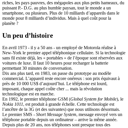
riches, les pays pauvres, des mégapoles aux plus petits hameaux, du
puissant P.- D.G. au plus humble paysan, tout le monde a un
smartphone, ou plusieurs. Plus de 10 milliards d’appareils dans le
monde pour 8 milliards d’individus. Mais à quel coût pour la
planète ?
Un peu d’histoire
En avril 1973 - il y a 50 ans - un employé de Motorola réalise à
New-York le premier appel téléphonique cellulaire. Si la technologie
sans fil existe déjà, les « portables » de l’époque sont réservées aux
voitures de luxe. Il faut 10 heures pour recharger la batterie
permettant 30 minutes de conversation.
Dix ans plus tard, en 1983, on passe du prototype au modèle
commercial. L’appareil reste encore onéreux : son prix équivaut à
près de 10 000 US$ d’aujourd’hui. Le téléphone est lourd,
imposant, chaque appel coûte cher ... mais la révolution
technologique est en marche.
En 1992, le premier téléphone GSM (
Global System for Mobile
), le
Nokia 1011
, est produit à grande échelle. Cette technologie est
l’ancêtre de la 3G (et des suivantes) que nous utilisons désormais.
Le premier SMS -
Short Message System
, message envoyé vers un
téléphone portable depuis un ordinateur – arrive la même année.
Depuis plus de 20 ans, nos téléphones sont presque tous des