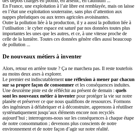
des dépôts chargés en plomb, en arsenic, en cadmium ...
En France, une exploitation à l’air libre est remblayée, mais on laisse
en l’état une exploitation souterraine, sans plus d’attention aux
nappes phréatiques ou aux terres agricoles avoisinantes.
Outre la pollution liée à la production, il y a aussi la pollution liée à
l’utilisation : le cyber espace est saturé par nos données toutes plus
importantes les unes que les autres, et ce, à une vitesse proche de
celle de la lumière. Toutes ces données génère elles aussi beaucoup
de pollution ...
De nouveaux métiers à inventer
Alors, retour en arrière toute ? Ça ne marchera pas. Il reste toutefois
au moins deux axes à explorer.
Le premier est indiscutablement
une réflexion à mener par chacun
sur sa propre façon de consommer
et les conséquences induites.
Une deuxième piste est de réfléchir au présent de demain :
quels
sont les nouveaux métier à inventer
pour protéger la vie sur notre
planète et préserver ce que nous qualifions de ressources. Formons
des ingénieurs à défabriquer et à déconstruire, apprenons à réutiliser
systématiquement jusqu’aux éléments encore non recyclés
aujourd’hui ; interrogeons-nous sur les conséquences à chaque étape
de notre consommation ; devenons plus conscients de notre
environnement et de notre façon d’agir sur notre réalité.