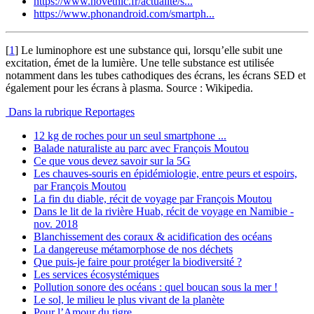
https://www.novethic.fr/actualite/s...
https://www.phonandroid.com/smartph...
[
1
]
Le luminophore est une substance qui, lorsqu’elle subit une
excitation, émet de la lumière. Une telle substance est utilisée
notamment dans les tubes cathodiques des écrans, les écrans SED et
également pour les écrans à plasma. Source : Wikipedia.
Dans la rubrique Reportages
12 kg de roches pour un seul smartphone ...
Balade naturaliste au parc avec François Moutou
Ce que vous devez savoir sur la 5G
Les chauves-souris en épidémiologie, entre peurs et espoirs,
par François Moutou
La fin du diable, récit de voyage par François Moutou
Dans le lit de la rivière Huab, récit de voyage en Namibie -
nov. 2018
Blanchissement des coraux & acidification des océans
La dangereuse métamorphose de nos déchets
Que puis-je faire pour protéger la biodiversité ?
Les services écosystémiques
Pollution sonore des océans : quel boucan sous la mer !
Le sol, le milieu le plus vivant de la planète
Pour l’Amour du tigre