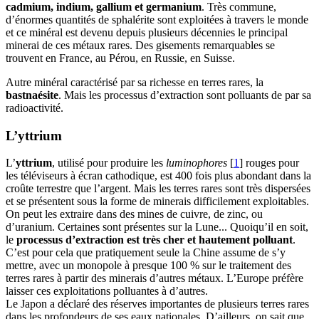
cadmium, indium, gallium et germanium
. Très commune,
d’énormes quantités de sphalérite sont exploitées à travers le monde
et ce minéral est devenu depuis plusieurs décennies le principal
minerai de ces métaux rares. Des gisements remarquables se
trouvent en France, au Pérou, en Russie, en Suisse.
Autre minéral caractérisé par sa richesse en terres rares, la
bastnaésite
. Mais les processus d’extraction sont polluants de par sa
radioactivité.
L’yttrium
L’
yttrium
, utilisé pour produire les
luminophores
[
1
]
rouges pour
les téléviseurs à écran cathodique, est 400 fois plus abondant dans la
croûte terrestre que l’argent. Mais les terres rares sont très dispersées
et se présentent sous la forme de minerais difficilement exploitables.
On peut les extraire dans des mines de cuivre, de zinc, ou
d’uranium. Certaines sont présentes sur la Lune... Quoiqu’il en soit,
le
processus d’extraction est très cher et hautement polluant
.
C’est pour cela que pratiquement seule la Chine assume de s’y
mettre, avec un monopole à presque 100 % sur le traitement des
terres rares à partir des minerais d’autres métaux. L’Europe préfère
laisser ces exploitations polluantes à d’autres.
Le Japon a déclaré des réserves importantes de plusieurs terres rares
dans les profondeurs de ses eaux nationales. D’ailleurs, on sait que