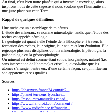
Au final, c’est bien notre planète qui a inventé le recyclage, alors
inspirons-nous de cette sagesse si nous voulons que l’humanité ait
une juste place sur cette Terre.
Rappel de quelques définitions
Une roche est un assemblage de minéraux.
L’étude des minéraux se nomme minéralogie, tandis que l’étude des
roches est appelée pétrologie.
La géologie est quant à elle l’étude de la lithosphère, à travers la
formation des roches, leur origine, leur nature et leur évolution. Elle
regroupe plusieurs disciplines dont la minéralogie, la pétrologie, la
paléontologie ou la géomorphologie.
Un minéral est défini comme étant solide, inorganique, naturel (i.e.
sans intervention de l’homme) et cristallin, c’est-à-dire que les
atomes s’arrangent entre eux d’une certaine façon, ce qui influe sur
son apparence et ses qualités.
Sources :
https://observers.france24.com/fr/2...
https://planet-terre.ens-lyon.fr/re...
https://ressources-naturelles.canad...
https://www.frandroid.com/comment-f...
https://www.radiofrance.fr/francein...