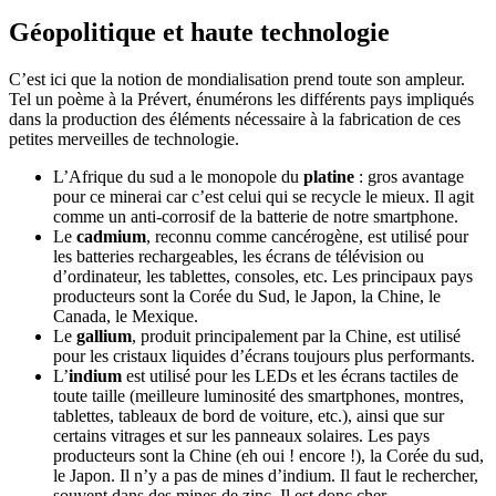
Géopolitique et haute technologie
C’est ici que la notion de mondialisation prend toute son ampleur.
Tel un poème à la Prévert, énumérons les différents pays impliqués
dans la production des éléments nécessaire à la fabrication de ces
petites merveilles de technologie.
L’Afrique du sud a le monopole du
platine
: gros avantage
pour ce minerai car c’est celui qui se recycle le mieux. Il agit
comme un anti-corrosif de la batterie de notre smartphone.
Le
cadmium
, reconnu comme cancérogène, est utilisé pour
les batteries rechargeables, les écrans de télévision ou
d’ordinateur, les tablettes, consoles, etc. Les principaux pays
producteurs sont la Corée du Sud, le Japon, la Chine, le
Canada, le Mexique.
Le
gallium
, produit principalement par la Chine, est utilisé
pour les cristaux liquides d’écrans toujours plus performants.
L’
indium
est utilisé pour les LEDs et les écrans tactiles de
toute taille (meilleure luminosité des smartphones, montres,
tablettes, tableaux de bord de voiture, etc.), ainsi que sur
certains vitrages et sur les panneaux solaires. Les pays
producteurs sont la Chine (eh oui ! encore !), la Corée du sud,
le Japon. Il n’y a pas de mines d’indium. Il faut le rechercher,
souvent dans des mines de zinc. Il est donc cher.