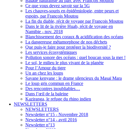
Balade naturaliste au parc avec François Moutou
Ce que vous devez savoir sur la 5G
Les chauves-souris en épidémiologie, entre peurs et
espoirs, par François Moutou
La fin du diable, récit de voyage par François Moutou
Dans le lit de la rivière Huab, récit de voyage en
Namibie - nov. 2018
Blanchissement des coraux & acidification des océans
La dangereuse métamorphose de nos déchets
Que puis-je faire pour protéger la biodiversité ?
Les services écosystémiques
Pollution sonore des océans : quel boucan sous la mer !
Le sol, le milieu le plus vivant de la planète
Pour l’Amour du tigre
Un an chez les loups
Savane kenyane : le drame silencieux du Masaï Mara
Le loup gris commun en France
Des rencontres inoubliables…
Dans l’œil de la baleine
Kaziranga, le refuge du rhino indien
NEWSLETTERS
NEWSLETTERS
Newsletter n°15 - Novembre 2018
Newsletter n°14 - avril 2016
Newsletter n°13