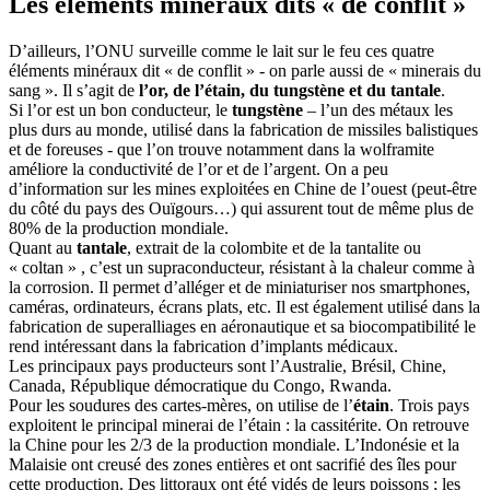
Les éléments minéraux dits « de conflit »
D’ailleurs, l’ONU surveille comme le lait sur le feu ces quatre
éléments minéraux dit « de conflit » - on parle aussi de « minerais du
sang ». Il s’agit de
l’or, de l’étain, du tungstène et du tantale
.
Si l’or est un bon conducteur, le
tungstène
– l’un des métaux les
plus durs au monde, utilisé dans la fabrication de missiles balistiques
et de foreuses - que l’on trouve notamment dans la wolframite
améliore la conductivité de l’or et de l’argent. On a peu
d’information sur les mines exploitées en Chine de l’ouest (peut-être
du côté du pays des Ouïgours…) qui assurent tout de même plus de
80% de la production mondiale.
Quant au
tantale
, extrait de la colombite et de la tantalite ou
« coltan » , c’est un supraconducteur, résistant à la chaleur comme à
la corrosion. Il permet d’alléger et de miniaturiser nos smartphones,
caméras, ordinateurs, écrans plats, etc. Il est également utilisé dans la
fabrication de superalliages en aéronautique et sa biocompatibilité le
rend intéressant dans la fabrication d’implants médicaux.
Les principaux pays producteurs sont l’Australie, Brésil, Chine,
Canada, République démocratique du Congo, Rwanda.
Pour les soudures des cartes-mères, on utilise de l’
étain
. Trois pays
exploitent le principal minerai de l’étain : la cassitérite. On retrouve
la Chine pour les 2/3 de la production mondiale. L’Indonésie et la
Malaisie ont creusé des zones entières et ont sacrifié des îles pour
cette production. Des littoraux ont été vidés de leurs poissons ; les