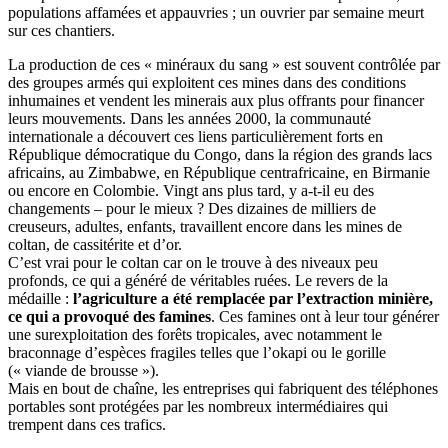
populations affamées et appauvries ; un ouvrier par semaine meurt
sur ces chantiers.
La production de ces « minéraux du sang » est souvent contrôlée par
des groupes armés qui exploitent ces mines dans des conditions
inhumaines et vendent les minerais aux plus offrants pour financer
leurs mouvements. Dans les années 2000, la communauté
internationale a découvert ces liens particulièrement forts en
République démocratique du Congo, dans la région des grands lacs
africains, au Zimbabwe, en République centrafricaine, en Birmanie
ou encore en Colombie. Vingt ans plus tard, y a-t-il eu des
changements – pour le mieux ? Des dizaines de milliers de
creuseurs, adultes, enfants, travaillent encore dans les mines de
coltan, de cassitérite et d’or.
C’est vrai pour le coltan car on le trouve à des niveaux peu
profonds, ce qui a généré de véritables ruées. Le revers de la
médaille :
l’agriculture a été remplacée par l’extraction minière,
ce qui a provoqué des famines
. Ces famines ont à leur tour générer
une surexploitation des forêts tropicales, avec notamment le
braconnage d’espèces fragiles telles que l’okapi ou le gorille
(« viande de brousse »).
Mais en bout de chaîne, les entreprises qui fabriquent des téléphones
portables sont protégées par les nombreux intermédiaires qui
trempent dans ces trafics.