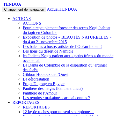
TENDUA
Accueil
TENDUA
Changement de navigation
ACTIONS
ACTIONS
Pour le repeuplement forestier des terres Kogi, habitat
du tapir en Colombie
Exposition de photos « BEAUTÉS NATURELLES »
du 4 au 21 novembre 2015
Les baleines à bosse, artistes de l’Océan Indien !
Les lions du désert de Namibie
les Indiens Kogis parlent aux « petits frères » du monde
occidental.
La Danta de Colombie ou la disparition du jardinier
des forêts
Gibbon Hoolock de l’Ouest
La déforestation
Projet Dugong en Egypte
Panthère des neiges (Panthera uncia)
Panthère de l’Amour
Les requins : mal-aimés car mal connus ?
REPORTAGES
REPORTAGES
12 kg de roches pour un seul smartphone ...