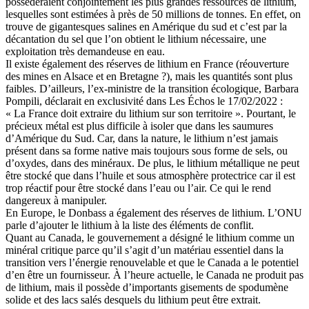
posséderaient conjointement les plus grandes ressources de lithium,
lesquelles sont estimées à près de 50 millions de tonnes. En effet, on
trouve de gigantesques salines en Amérique du sud et c’est par la
décantation du sel que l’on obtient le lithium nécessaire, une
exploitation très demandeuse en eau.
Il existe également des réserves de lithium en France (réouverture
des mines en Alsace et en Bretagne ?), mais les quantités sont plus
faibles. D’ailleurs, l’ex-ministre de la transition écologique, Barbara
Pompili, déclarait en exclusivité dans Les Échos le 17/02/2022 :
« La France doit extraire du lithium sur son territoire ». Pourtant, le
précieux métal est plus difficile à isoler que dans les saumures
d’Amérique du Sud. Car, dans la nature, le lithium n’est jamais
présent dans sa forme native mais toujours sous forme de sels, ou
d’oxydes, dans des minéraux. De plus, le lithium métallique ne peut
être stocké que dans l’huile et sous atmosphère protectrice car il est
trop réactif pour être stocké dans l’eau ou l’air. Ce qui le rend
dangereux à manipuler.
En Europe, le Donbass a également des réserves de lithium. L’ONU
parle d’ajouter le lithium à la liste des éléments de conflit.
Quant au Canada, le gouvernement a désigné le lithium comme un
minéral critique parce qu’il s’agit d’un matériau essentiel dans la
transition vers l’énergie renouvelable et que le Canada a le potentiel
d’en être un fournisseur. À l’heure actuelle, le Canada ne produit pas
de lithium, mais il possède d’importants gisements de spodumène
solide et des lacs salés desquels du lithium peut être extrait.