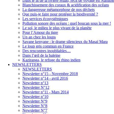
Dans le lit de la rivière Huab, récit de voyage en Namibi
Blanchissement des coraux & acidification des océans
La dangereuse métamorphose de nos déchets
Que puis-je faire pour protéger la biodiversité ?
Les services écosystémiques
Pollution sonore des océans : quel boucan sous la mer !
Le sol, le milieu le plus vivant de la planète
Pour l’Amour du tigre
Un an chez les loups
Savane kenyane : le drame silencieux du Masaï Mara
Le loup gris commun en France
Des rencontres inoubliables…
Dans l’œil de la baleine
Kaziranga, le refuge du rhino indien
NEWSLETTERS
NEWSLETTERS
Newsletter n°15 - Novembre 2018
Newsletter n°14 - avril 2016
Newsletter n°13
Newsletter N°12
Newsletter n°11 - Mars 2014
Newsletter n°10
Newsletter N°9
Newsletter N°8
Newsletter N°7