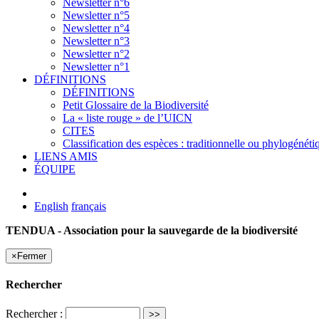
Newsletter n°6
Newsletter n°5
Newsletter n°4
Newsletter n°3
Newsletter n°2
Newsletter n°1
DÉFINITIONS
DÉFINITIONS
Petit Glossaire de la Biodiversité
La « liste rouge » de l’UICN
CITES
Classification des espèces : traditionnelle ou phylogénéti
LIENS AMIS
ÉQUIPE
English
français
TENDUA - Association pour la sauvegarde de la biodiversité
×
Fermer
Rechercher
Rechercher :