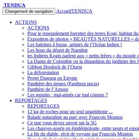
TENDUA
Accueil
TENDUA
Changement de navigation
ACTIONS
ACTIONS
Pour le repeuplement forestier des terres Kogi, habitat d
Exposition de photos « BEAUTÉS NATURELLES » du 
Les baleines à bosse, artistes de l’Océan Indien !
Les lions du désert de Namibie
les Indiens Kogis parlent aux « petits frères » du monde o
La Danta de Colombie ou la disparition du jardinier des f
Gibbon Hoolock de l’Ouest
La déforestation
Projet Dugong en Egypte
Panthère des neiges (Panthera uncia)
Panthère de l’Amour
Les requins : mal-aimés car mal connus ?
REPORTAGES
REPORTAGES
12 kg de roches pour un seul smartphone ...
Balade naturaliste au parc avec François Moutou
Ce que vous devez savoir sur la 5G
Les chauves-souris en épidémiologie, entre peurs et espo
La fin du diable, récit de voyage par François Moutou