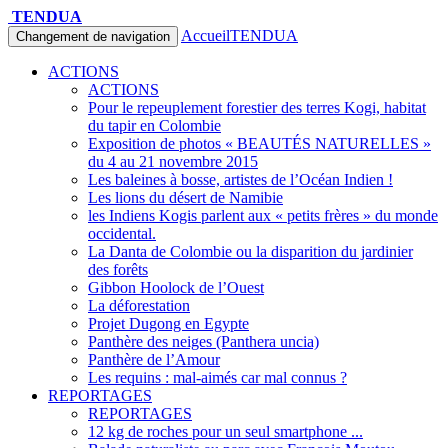
TENDUA
Accueil
TENDUA
Changement de navigation
ACTIONS
ACTIONS
Pour le repeuplement forestier des terres Kogi, habitat
du tapir en Colombie
Exposition de photos « BEAUTÉS NATURELLES »
du 4 au 21 novembre 2015
Les baleines à bosse, artistes de l’Océan Indien !
Les lions du désert de Namibie
les Indiens Kogis parlent aux « petits frères » du monde
occidental.
La Danta de Colombie ou la disparition du jardinier
des forêts
Gibbon Hoolock de l’Ouest
La déforestation
Projet Dugong en Egypte
Panthère des neiges (Panthera uncia)
Panthère de l’Amour
Les requins : mal-aimés car mal connus ?
REPORTAGES
REPORTAGES
12 kg de roches pour un seul smartphone ...