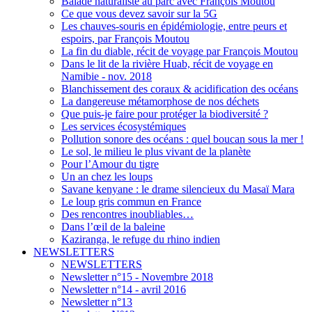
Balade naturaliste au parc avec François Moutou
Ce que vous devez savoir sur la 5G
Les chauves-souris en épidémiologie, entre peurs et
espoirs, par François Moutou
La fin du diable, récit de voyage par François Moutou
Dans le lit de la rivière Huab, récit de voyage en
Namibie - nov. 2018
Blanchissement des coraux & acidification des océans
La dangereuse métamorphose de nos déchets
Que puis-je faire pour protéger la biodiversité ?
Les services écosystémiques
Pollution sonore des océans : quel boucan sous la mer !
Le sol, le milieu le plus vivant de la planète
Pour l’Amour du tigre
Un an chez les loups
Savane kenyane : le drame silencieux du Masaï Mara
Le loup gris commun en France
Des rencontres inoubliables…
Dans l’œil de la baleine
Kaziranga, le refuge du rhino indien
NEWSLETTERS
NEWSLETTERS
Newsletter n°15 - Novembre 2018
Newsletter n°14 - avril 2016
Newsletter n°13