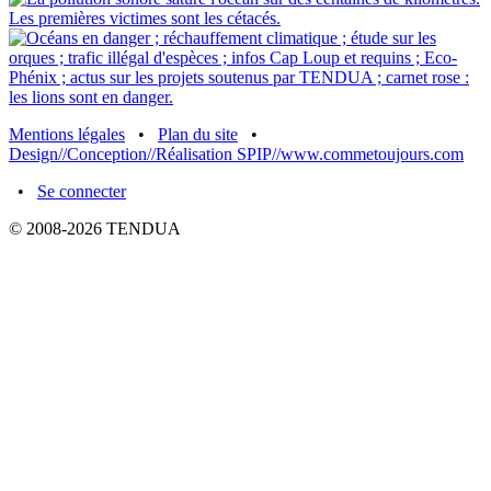
Mentions légales
•
Plan du site
•
Design//Conception//Réalisation SPIP//www.commetoujours.com
•
Se connecter
© 2008-2026 TENDUA