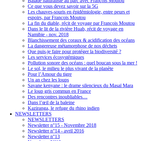
Balade naturaliste au parc avec François Moutou
Ce que vous devez savoir sur la 5G
Les chauves-souris en épidémiologie, entre peurs et
espoirs, par François Moutou
La fin du diable, récit de voyage par François Moutou
Dans le lit de la rivière Huab, récit de voyage en
Namibie - nov. 2018
Blanchissement des coraux & acidification des océans
La dangereuse métamorphose de nos déchets
Que puis-je faire pour protéger la biodiversité ?
Les services écosystémiques
Pollution sonore des océans : quel boucan sous la mer !
Le sol, le milieu le plus vivant de la planète
Pour l’Amour du tigre
Un an chez les loups
Savane kenyane : le drame silencieux du Masaï Mara
Le loup gris commun en France
Des rencontres inoubliables…
Dans l’œil de la baleine
Kaziranga, le refuge du rhino indien
NEWSLETTERS
NEWSLETTERS
Newsletter n°15 - Novembre 2018
Newsletter n°14 - avril 2016
Newsletter n°13