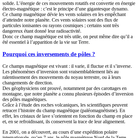
solide. L’énergie de ces mouvements rotatifs est convertie en énergie
électro-magnétique : c’est le principe d’une gigantesque dynamo.
Ce champ magnétique dévie les vents solaires en les empêchant
d’atteindre notre planète. Ces vents solaires sont des flux de
particules ionisantes ou rayons cosmiques ; certains sont très
dangereux étant donné leur radioactivité.
Donc ce champ magnétique est très utile, on peut même dire qu’il a
été essentiel à l’apparition de la vie sur Terre.
Pourquoi ces inversements de pôles ?
Ce champs magnétique est vivant : il varie, il fluctue et il s’inverse.
Les phénomènes d’inversion sont vraisemblablement liés au
ralentissement des mouvements du noyau terrestre, ou à leurs
changements de direction.
Des géophysiciens ont prouvé, notamment par des carottages en
montagne, que notre planète a connu plusieurs épisodes d’inversion
des pôles magnétiques.
Grâce à l’étude des roches volcaniques, les scientifiques peuvent
retracer l’histoire du champ magnétique (paléomagnétisme). En
effet, les cristaux de lave s’orientent en fonction du champ en place
et, en se refroidissant, ils conservent la trace de leur alignement.
En 2001, on a découvert, au cours d’une expédition polaire
internationale, qu’en 7 ans, le pôle magnétique Nord de la Terre