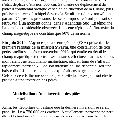
s’était déplacé d’environ 300 km. Sa vitesse de déplacement du
plateau continental arctique canadien en direction de la Russie, plus
précisément vers l’archipel Severnaïa Zemlia, est d’environ 40 km
par an. D’après les prévisions des scientifiques, le Nord pourrait se
retrouver, à un moment donné, dans l’Atlantique Sud. En témoigne
l’anomalie considérable observée dans cette région, où l’intensité du
champ magnétique ne constitue que 60% de sa norme.
Fin juin 2014
, l’Agence spatiale européenne (ESA) présentait les
premiers résultats de sa
mission Swarm
, une constellation de trois
petits satellites lancés en novembre 2013, qui étudie en détail le
champ magnétique terrestre. Les mesures effectuées par les satellites
montraient que ledit champ magnétique, était en train de s’affaiblir
rapidement, perdant 5 % de son intensité en une décennie, soit une
baisse dix fois plus rapide que ce qui était envisagé auparavant.
Cela a ravivé la théorie selon laquelle cette faiblesse pourrait être le
prélude à une inversion des pôles.
Modélisation d’une inversion des pôles
internet
Ainsi, les géologues ont estimé que la dernière inversion se serait
produite il y a 780 000 ans environ. Actuellement, personne ne peut
dire si la tendance à la baisse observée va se poursuivre. Mais le