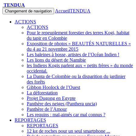
TENDUA
Accueil
TENDUA
Changement de navigation
ACTIONS
ACTIONS
Pour le repeuplement forestier des terres Kogi, habitat
du tapir en Colombie
Exposition de photos « BEAUTÉS NATURELLES »
du 4 au 21 novembre 2015
Les baleines à bosse, artistes de l’Océan Indien !
Les lions du désert de Namibie
les Indiens Kogis parlent aux « petits frères » du monde
occidental.
La Danta de Colombie ou la disparition du jardinier
des forêts
Gibbon Hoolock de l’Ouest
La déforestation
Projet Dugong en Egypte
Panthère des neiges (Panthera uncia)
Panthère de l’Amour
Les requins : mal-aimés car mal connus ?
REPORTAGES
REPORTAGES
12 kg de roches pour un seul smartphone ...